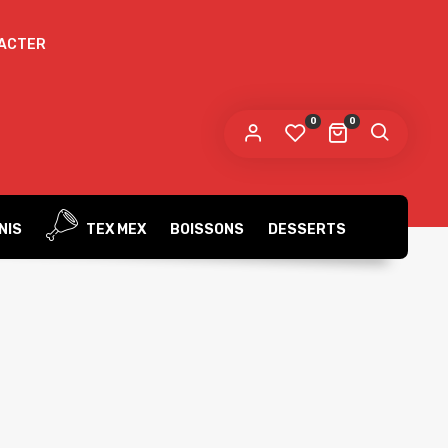
ACTER
 mot de passe sera envoyé vers votre adresse
e messagerie.
0
0
s données personnelles seront utilisées pour vous
compagner au cours de votre visite du site web, gérer
accès à votre compte, et pour d’autres raisons décrites dans
politique de confidentialité
tre
.
NIS
TEX MEX
BOISSONS
DESSERTS
S’ENREGISTRER