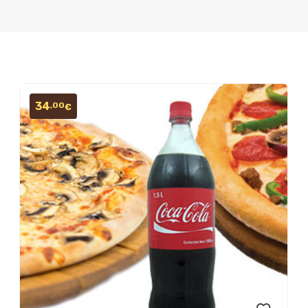
34
,00
€