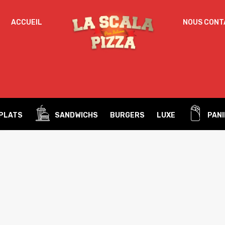
ACCUEIL
NOUS CONT
Un
MOT DE PASSE
*
d
Vo
ac
SE SOUVENIR DE MOI
l’
IDENTIFICATION
no
PLATS
SANDWICHS
BURGERS
LUXE
PANI
Mot de passe perdu ?