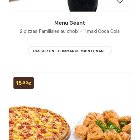
Menu Géant
er
Ajouter
2 pizzas Familiales au choix + 1 maxi Coca Cola
à la
liste
PASSER UNE COMMANDE MAINTENANT
ies
d’envies
15
,00
€