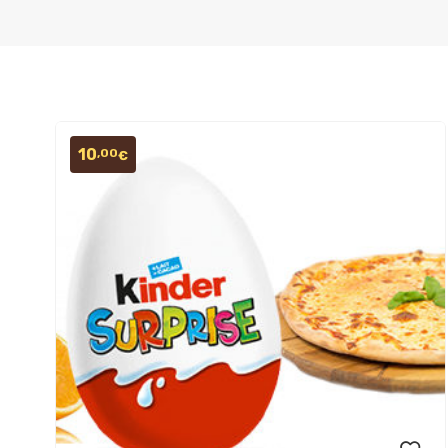
10
,00
€