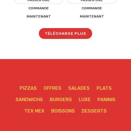
PASSER UNE
PASSER UNE
COMMANDE
COMMANDE
d’envies
d’envies
MAINTENANT
MAINTENANT
TÉLÉCHARGE PLUS
PIZZAS
OFFRES
SALADES
PLATS
SANDWICHS
BURGERS
LUXE
PANINIS
TEX MEX
BOISSONS
DESSERTS