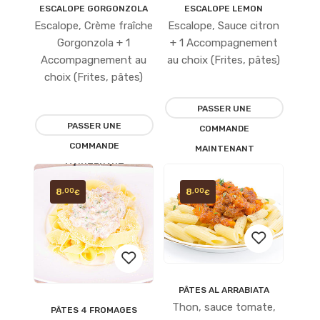
ESCALOPE GORGONZOLA
ESCALOPE LEMON
Ajouter
Ajouter
Escalope, Crème fraîche
Escalope, Sauce citron
à la
à la
Gorgonzola + 1
+ 1 Accompagnement
Accompagnement au
au choix (Frites, pâtes)
liste
liste
choix (Frites, pâtes)
d’envies
d’envies
PASSER UNE
PASSER UNE
COMMANDE
COMMANDE
MAINTENANT
MAINTENANT
8
8
,00
,00
€
€
PÂTES AL ARRABIATA
Ajouter
Thon, sauce tomate,
PÂTES 4 FROMAGES
Ajouter