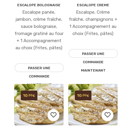
ESCALOPE BOLOGNAISE
ESCALOPE CREME
Ajouter
Ajouter
Escalope panée,
Escalope, Crème
à la
à la
jambon, crème fraîche,
fraîche, champignons +
sauce bolognaise,
1 Accompagnement au
liste
liste
fromage gratiné au four
choix (Frites, pâtes)
+ 1 Accompagnement
d’envies
d’envies
au choix (Frites, pâtes)
PASSER UNE
COMMANDE
PASSER UNE
MAINTENANT
COMMANDE
MAINTENANT
10
10
,00
,00
€
€