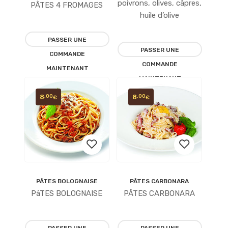
à la
poivrons, olives, câpres,
PÂTES 4 FROMAGES
à la
huile d’olive
liste
liste
PASSER UNE
d’envies
PASSER UNE
COMMANDE
d’envies
COMMANDE
MAINTENANT
MAINTENANT
8
8
,00
,00
€
€
PÂTES BOLOGNAISE
PÂTES CARBONARA
Ajouter
Ajouter
PâTES BOLOGNAISE
PÂTES CARBONARA
à la
à la
liste
liste