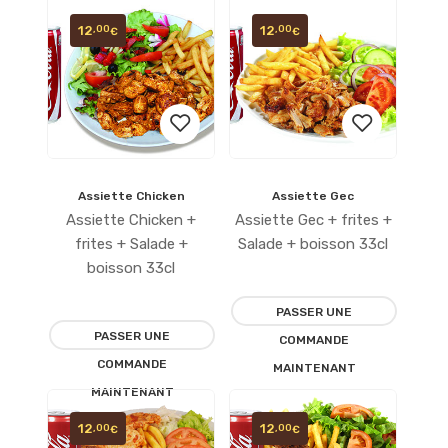
12
12
,00
,00
€
€
Assiette Chicken
Assiette Gec
Ajouter
Ajouter
Assiette Chicken +
Assiette Gec + frites +
à la
à la
frites + Salade +
Salade + boisson 33cl
boisson 33cl
liste
liste
PASSER UNE
d’envies
d’envies
PASSER UNE
COMMANDE
COMMANDE
MAINTENANT
MAINTENANT
12
12
,00
,00
€
€