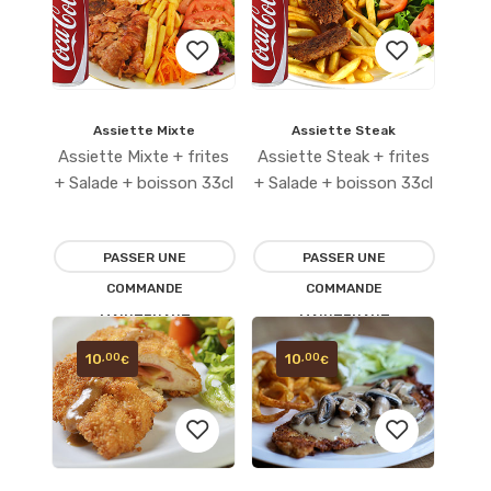
Assiette Mixte
Assiette Steak
Ajouter
Ajouter
Assiette Mixte + frites
Assiette Steak + frites
à la
à la
+ Salade + boisson 33cl
+ Salade + boisson 33cl
liste
liste
PASSER UNE
PASSER UNE
d’envies
d’envies
COMMANDE
COMMANDE
MAINTENANT
MAINTENANT
10
10
,00
,00
€
€