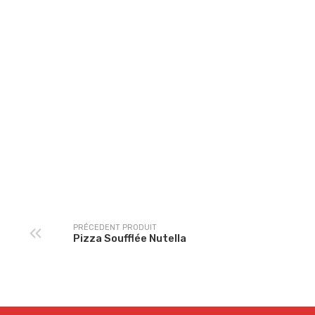
Häagen-Dazs 500ml
Salade de fruits
PRÉCEDENT PRODUIT
Pizza Soufflée Nutella