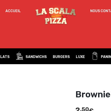
IDENTIFICATION
ACCUEIL
NOUS CONT
Mot de passe perdu ?
ADRESSE DE MESSAGERIE
*
PLATS
SANDWICHS
BURGERS
LUXE
PANIN
Un mot de passe sera envoyé vers votre adresse
de messagerie.
Vos données personnelles seront utilisées pour vous
accompagner au cours de votre visite du site web, gérer
l’accès à votre compte, et pour d’autres raisons décrites dans
Brownie
politique de confidentialité
notre
.
S’ENREGISTRER
2
,50
€