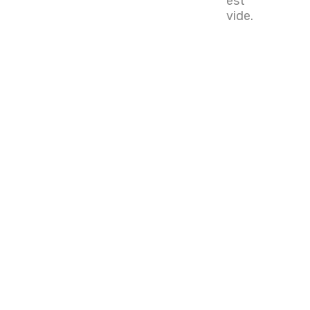
est
vide.