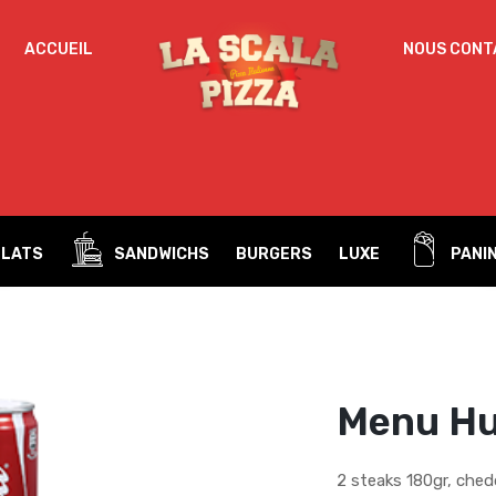
IDENTIFICATION
ACCUEIL
NOUS CONT
Mot de passe perdu ?
ADRESSE DE MESSAGERIE
*
PLATS
SANDWICHS
BURGERS
LUXE
PANIN
Un mot de passe sera envoyé vers votre adresse
de messagerie.
Vos données personnelles seront utilisées pour vous
accompagner au cours de votre visite du site web, gérer
l’accès à votre compte, et pour d’autres raisons décrites dans
Menu H
politique de confidentialité
notre
.
S’ENREGISTRER
2 steaks 180gr, ched