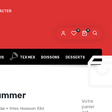
ACTER
0
0
IS
TEX MEX
BOISSONS
DESSERTS
ummer
Votre
panier
dar + frites +boisson 33cl