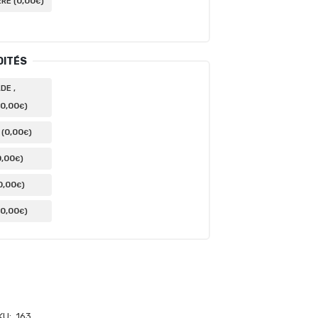
0
,00
RE (
)
€
DITÉS
DE ,
0
,00
)
€
0
,00
(
)
€
0
,00
)
€
0
,00
)
€
0
,00
)
€
KU:
163