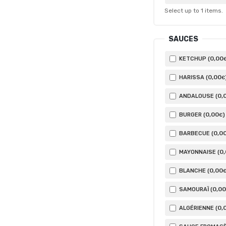
Select up to
1
items.
SAUCES
0
,00
KETCHUP (
0
,00
HARISSA (
€
0
,
ANDALOUSE (
0
,00
BURGER (
)
€
0
,0
BARBECUE (
0
MAYONNAISE (
0
,00
BLANCHE (
0
,00
SAMOURAÏ (
0
,
ALGÉRIENNE (