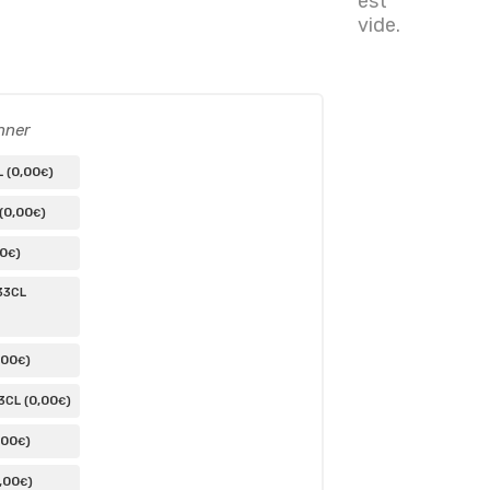
est
vide.
nner
0
,00
 (
)
€
0
,00
(
)
€
00
)
€
33CL
,00
)
€
0
,00
3CL (
)
€
,00
)
€
,00
)
€