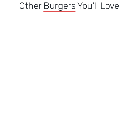
Other
Burgers
You'll Love
Menu Double Cheese
Menu Buffalo