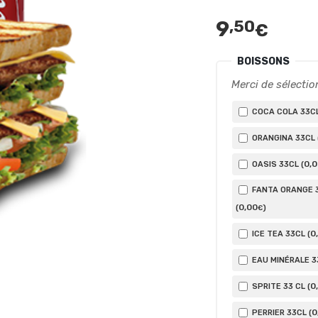
9
,50
€
BOISSONS
Merci de sélectio
COCA COLA 33CL
ORANGINA 33CL 
0
,
OASIS 33CL (
FANTA ORANGE 
0
,00
(
)
€
0
ICE TEA 33CL (
EAU MINÉRALE 3
0
SPRITE 33 CL (
0
PERRIER 33CL (