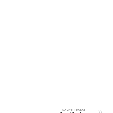
Menu Fish Burger
Menu 180
SUIVANT PRODUIT