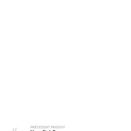
Menu Chicke Burger
Menu 540
PRÉCEDENT PRODUIT