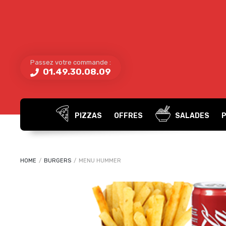
Passez votre commande :
01.49.30.08.09
PIZZAS
OFFRES
SALADES
HOME
/
BURGERS
/
MENU HUMMER