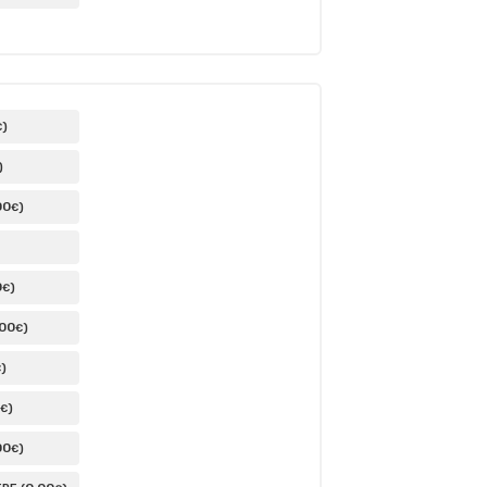
)
€
)
00
)
€
0
)
€
,00
)
€
)
€
)
€
00
)
€