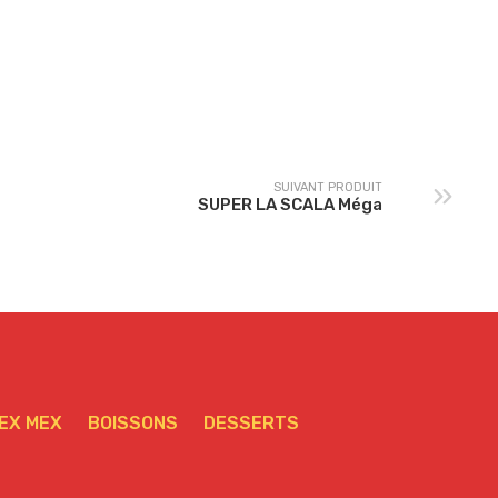
a
SAUMON Méga
PAYSANNE Méga
SUIVANT PRODUIT
SUPER LA SCALA Méga
EX MEX
BOISSONS
DESSERTS