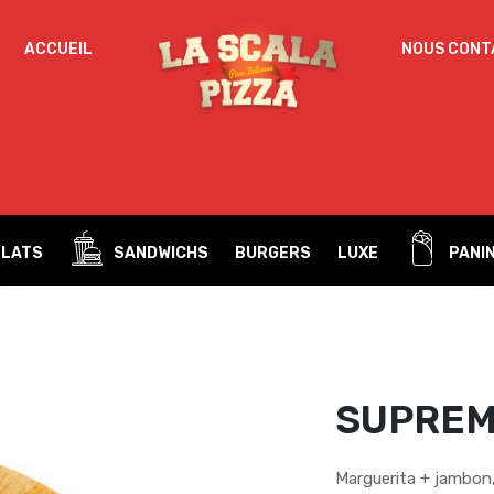
IDENTIFICATION
ACCUEIL
NOUS CONT
Mot de passe perdu ?
ADRESSE DE MESSAGERIE
*
PLATS
SANDWICHS
BURGERS
LUXE
PANIN
Un mot de passe sera envoyé vers votre adresse
de messagerie.
Vos données personnelles seront utilisées pour vous
accompagner au cours de votre visite du site web, gérer
l’accès à votre compte, et pour d’autres raisons décrites dans
SUPREM
politique de confidentialité
notre
.
S’ENREGISTRER
Marguerita + jambon