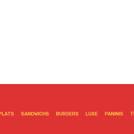
ROYALEMéga
MEDITERRANEENNEMég
PLATS
SANDWICHS
BURGERS
LUXE
PANINIS
T