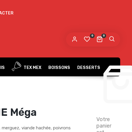
ACTER
0
0
IS
TEX MEX
BOISSONS
DESSERTS
E Méga
Votre
panier
, merguez, viande hachée, poivrons