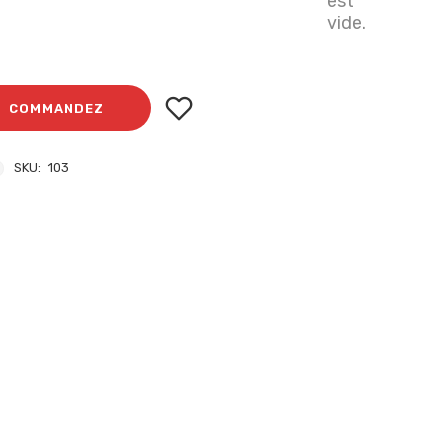
est
vide.
COMMANDEZ
SKU:
103