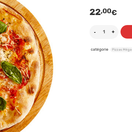
22
,00
€
catégorie
Pizzas Méga