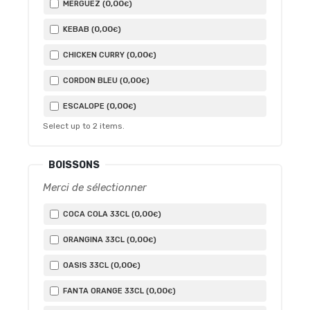
0
,00
MERGUEZ (
)
€
0
,00
KEBAB (
)
€
0
,00
CHICKEN CURRY (
)
€
0
,00
CORDON BLEU (
)
€
0
,00
ESCALOPE (
)
€
Select up to
2
items.
BOISSONS
Merci de sélectionner
0
,00
COCA COLA 33CL (
)
€
0
,00
ORANGINA 33CL (
)
€
0
,00
OASIS 33CL (
)
€
0
,00
FANTA ORANGE 33CL (
)
€