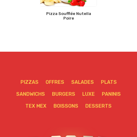
Pizza Soufflée Nutella
Poire
PIZZAS
OFFRES
SALADES
PLATS
SANDWICHS
BURGERS
LUXE
PANINIS
TEX MEX
BOISSONS
DESSERTS