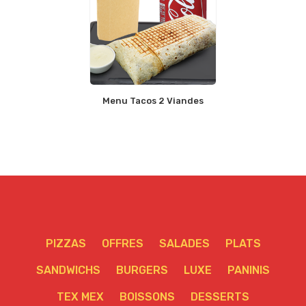
Menu Tacos 2 Viandes
PIZZAS
OFFRES
SALADES
PLATS
SANDWICHS
BURGERS
LUXE
PANINIS
TEX MEX
BOISSONS
DESSERTS