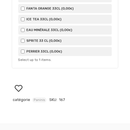
0
,00
FANTA ORANGE 33CL (
)
€
0
,00
ICE TEA 33CL (
)
€
0
,00
EAU MINÉRALE 33CL (
)
€
0
,00
SPRITE 33 CL (
)
€
0
,00
PERRIER 33CL (
)
€
Select up to
1
items.
catégorie
SKU:
167
Paninis