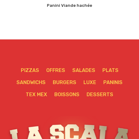
Panini Viande hachée
PIZZAS
OFFRES
SALADES
PLATS
SANDWICHS
BURGERS
LUXE
PANINIS
TEX MEX
BOISSONS
DESSERTS