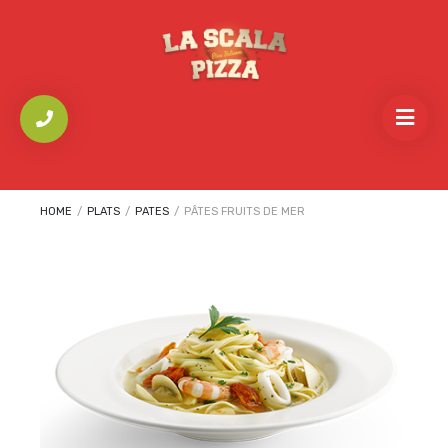
HOME
/
PLATS
/
PATES
/
PÂTES FRUITS DE MER