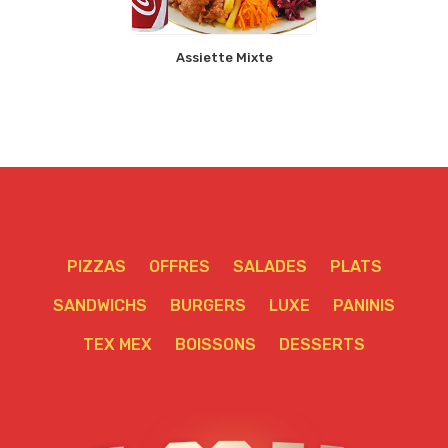
Assiette Mixte
PIZZAS
OFFRES
SALADES
PLATS
SANDWICHS
BURGERS
LUXE
PANINIS
TEX MEX
BOISSONS
DESSERTS