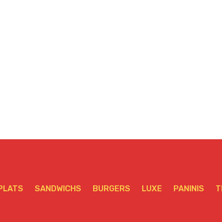
NEPTUNE Senior
HAWAÏ Senior
V
PLATS
SANDWICHS
BURGERS
LUXE
PANINIS
T