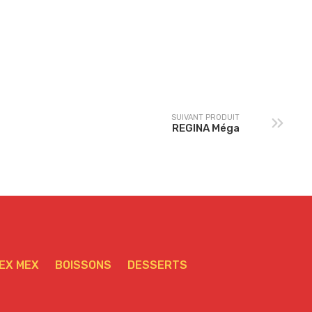
EGETARIENNE Senior
AUBERGINES Senior
SUIVANT PRODUIT
REGINA Méga
EX MEX
BOISSONS
DESSERTS