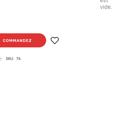
est
vide.
COMMANDEZ
SKU:
76
r