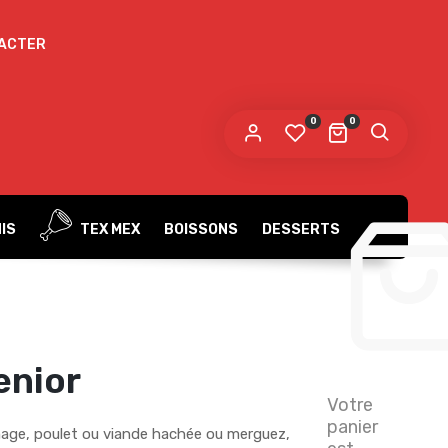
ACTER
0
0
IS
TEX MEX
BOISSONS
DESSERTS
enior
Votre
panier
age, poulet ou viande hachée ou merguez,