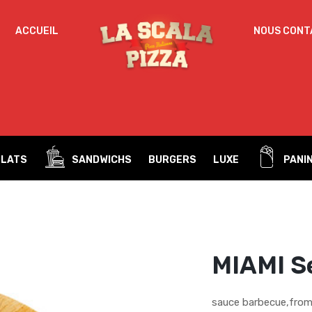
IDENTIFICATION
ACCUEIL
NOUS CONT
Mot de passe perdu ?
ADRESSE DE MESSAGERIE
*
PLATS
SANDWICHS
BURGERS
LUXE
PANIN
Un mot de passe sera envoyé vers votre adresse
de messagerie.
Vos données personnelles seront utilisées pour vous
accompagner au cours de votre visite du site web, gérer
l’accès à votre compte, et pour d’autres raisons décrites dans
MIAMI S
politique de confidentialité
notre
.
S’ENREGISTRER
sauce barbecue,from