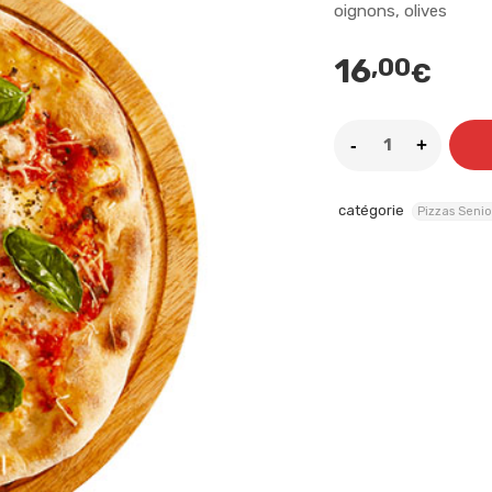
oignons, olives
16
,00
€
catégorie
Pizzas Senio