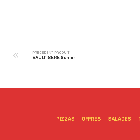
ROYALESenior
PAYSANNE Senior
PRÉCEDENT PRODUIT
VAL D’ISERE Senior
PIZZAS
OFFRES
SALADES